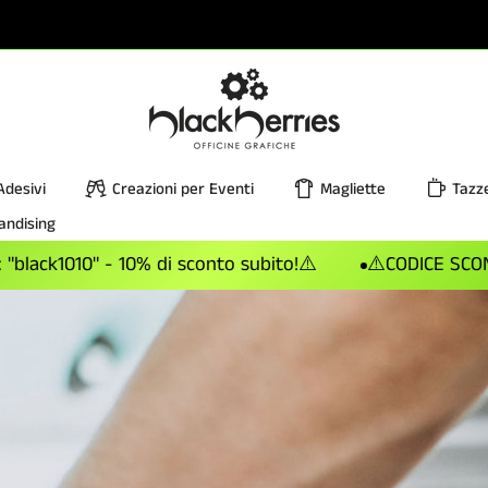
Adesivi
Creazioni per Eventi
Magliette
Tazz
andising
0" - 10% di sconto subito!⚠️
⚠️CODICE SCONTO: "blac
ate