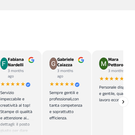
Fabiana
Gabriele
Mara
Nardelli
Caiazza
Pettorossi
3 months
3 months
3 months ago
ago
ago
★★★★★
★★★★★
★★★★★
Personale disponibil
Servizio
Sempre gentili e
e gentile, qualità
impeccabile e
professionali,con
lavoro eccezionale.
creatività al top!
tanta competenza
Stampe di qualità
e soprattutto
e attenzione ai
efficienza.
dettagli: il posto
giusto per dare