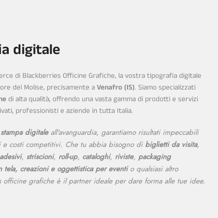
a digitale
ce di Blackberries Officine Grafiche, la vostra tipografia digitale
cuore del Molise, precisamente a
Venafro (IS)
. Siamo specializzati
ne
di alta qualità, offrendo una vasta gamma di prodotti e servizi
ati, professionisti e aziende in tutta Italia.
i
stampa digitale
all'avanguardia, garantiamo risultati impeccabili
 e costi competitivi. Che tu abbia bisogno di
biglietti da visita
,
adesivi
,
striscioni
,
roll-up
,
cataloghi
,
riviste
,
packaging
n tela, creazioni e oggettistica per eventi
o qualsiasi altro
 officine grafiche è il partner ideale per dare forma alle tue idee.