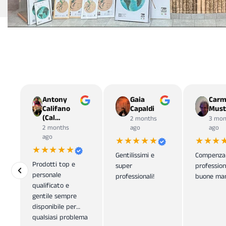
Antony
Gaia
Carm
Califano
Capaldi
Must
(Cal…
2 months
3 mon
2 months
ago
ago
ago
★★★★★
★★★
★★★★★
Gentilissimi e
Compenza
Prodotti top e
super
profession
personale
professionali!
buone man
qualificato e
gentile sempre
disponibile per
qualsiasi problema