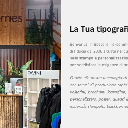
La Tua tipografi
Benvenuti in Bbstore, l'e-commer
di fiducia dal 2008 situata nel 
nella
stampa e personalizzazio
per soddisfare le esigenze di priv
Grazie alla nostra tecnologia d
con tempi di produzione rapidi
volantini
,
brochure
,
locandine
,
personalizzato, poster, quadri i
materiale stampato, Blackberries