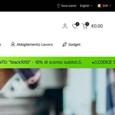
Dove siamo
English
EUR
0
0
€0.00
e
Abbigliamento Lavoro
Gadget
k1010" - 10% di sconto subito!⚠️
⚠️CODICE SCONTO: "b