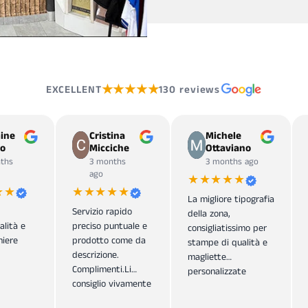
★★★★★
EXCELLENT
130 reviews
ine
Cristina
Michele
o
Micciche
Ottaviano
ths
3 months
3 months ago
ago
★★★★★
★★
★★★★★
La migliore tipografia
Servizio rapido
della zona,
alità e
preciso puntuale e
consigliatissimo per
iere
prodotto come da
stampe di qualità e
descrizione.
magliette
Complimenti.Li
personalizzate
consiglio vivamente