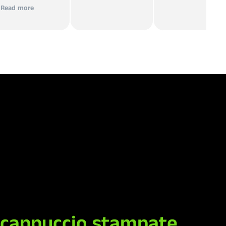
vita alle proprie
Read more
idee.
 cappuccio stampate