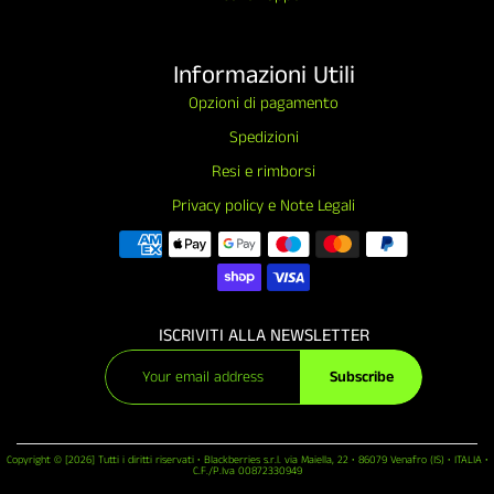
Informazioni Utili
Opzioni di pagamento
Spedizioni
Resi e rimborsi
Privacy policy e Note Legali
ISCRIVITI ALLA NEWSLETTER
Subscribe
Copyright © [2026] Tutti i diritti riservati • Blackberries s.r.l. via Maiella, 22 • 86079 Venafro (IS) • ITALIA •
C.F./P.Iva 00872330949