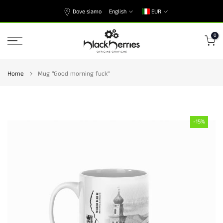
Skip
Dove siamo
English
EUR
to
content
0
Home
Mug "Good morning fuck"
-15%