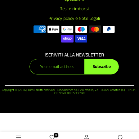
Resi e rimborsi
Privacy policy e Note Legali
ISCRIVITI ALLA NEWSLETTER
Subscribe
Copyright © [2026] Tutti i diritti riservati • Blackberries s.r.l. via Maiella, 22 • 86079 Venafro (IS) • ITALIA •
C.F./P.Iva 00872330949
0