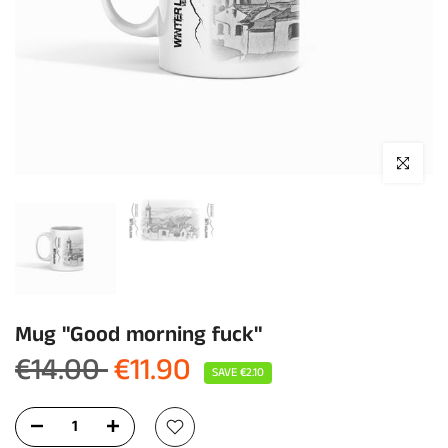
Click to enla
Mug "Good morning fuck"
€14.00
€11.90
SAVE
€2.10