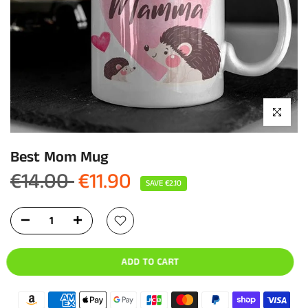
Click to enla
Best Mom Mug
€14.00
€11.90
SAVE
€2.10
ADD TO CART