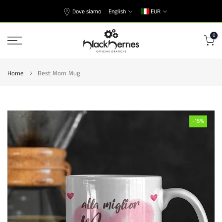
Skip
Dove siamo
English
EUR
to
content
0
Home
Best Mom Mug
-15%