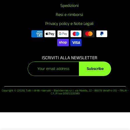
Spedizioni
Resi e rimborsi
Privacy policy e Note Legali
ISCRIVITI ALLA NEWSLETTER
Subscribe
Copyright © [2026] Tutti i diritti riservati • Blackberries s.r.l. via Maiella, 22 • 86079 Venafro (IS) • ITALIA •
C.F./P.Iva 00872330949