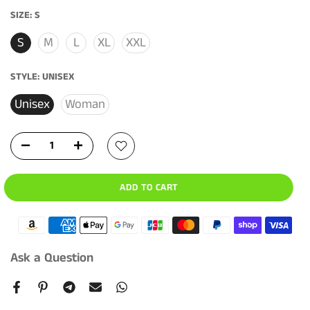
SIZE:
S
S
M
L
XL
XXL
STYLE:
UNISEX
Unisex
Woman
ADD TO CART
Ask a Question