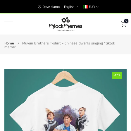
Skip
Dove siamo
English
EUR
to
content
0
Home
Muyun Brothers T-shirt - Chinese dwarfs singing “tiktok
meme”
-17%