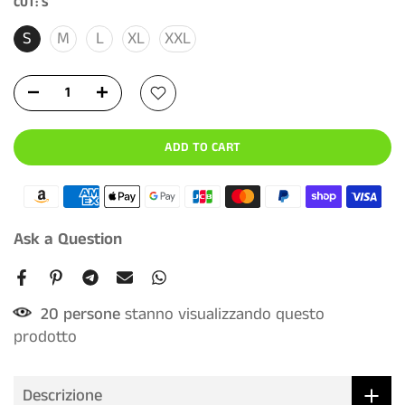
CUT:
S
S
M
L
XL
XXL
ADD TO CART
Ask a Question
20
persone
stanno visualizzando questo
prodotto
Descrizione