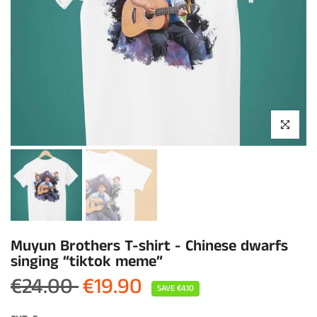
Click to enla
Muyun Brothers T-shirt - Chinese dwarfs
singing “tiktok meme”
€24.00
€19.90
SAVE
€4.10