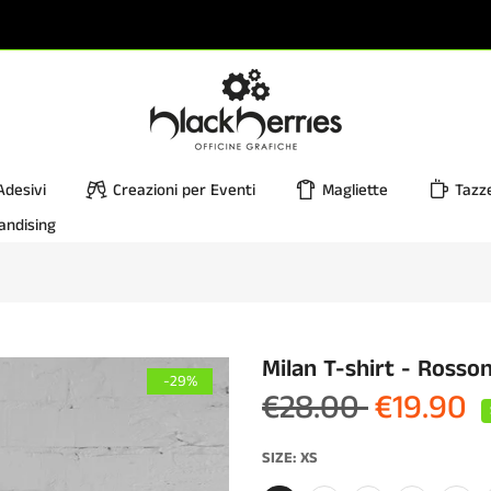
Adesivi
Creazioni per Eventi
Magliette
Tazz
andising
Milan T-shirt - Rosso
-29%
€28.00
€19.90
SIZE:
XS