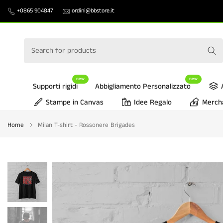
Skip
+0865 904847
ordini@bbstore.it
to
content
new
new
Supporti rigidi
Abbigliamento Personalizzato
Stampe in Canvas
Idee Regalo
Merch
Home
Milan T-shirt - Rossonere Brigades