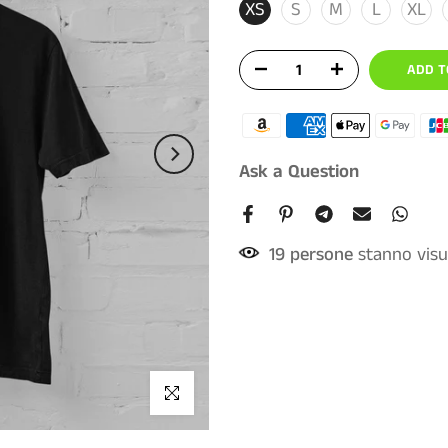
XS
S
M
L
XL
ADD T
Ask a Question
17
persone
stanno visu
Click to enlarge