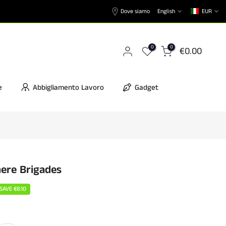
Dove siamo
English
EUR
0
0
€0.00
e
Abbigliamento Lavoro
Gadget
nere Brigades
SAVE
€8.10