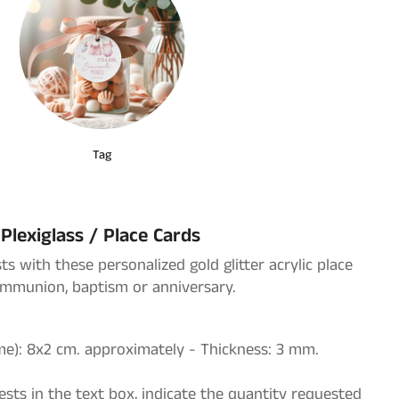
Tag
Plexiglass / Place Cards
s with these personalized gold glitter acrylic place
ommunion, baptism or anniversary.
me): 8x2 cm. approximately - Thickness: 3 mm.
sts in the text box, indicate the quantity requested