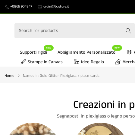
Skip
+0865 904847
ordini@bbstore.it
to
content
new
new
Supporti rigidi
Abbigliamento Personalizzato
Stampe in Canvas
Idee Regalo
Merch
Home
Names in Gold Glitter Plexiglass / place cards
Creazioni in 
Segnaposti in plexiglass o legno person