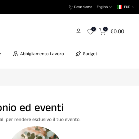
Dove siamo
English
EUR
0
0
€0.00
e
Abbigliamento Lavoro
Gadget
onio ed eventi
ali per rendere esclusivo il tuo evento.