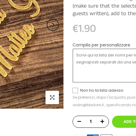
(make sure that the selec
guests written), add to t
€1.90
Compila per personalizzare
Non ho la lista adesso
Click to enlarge
Se preferisci, dopo l'acquisto, puoi 
ordini@bbstore.it , specificando
ADD T