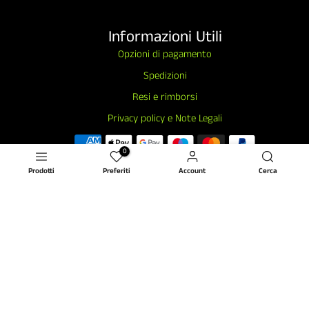
Informazioni Utili
Opzioni di pagamento
Spedizioni
Resi e rimborsi
Privacy policy e Note Legali
0
Prodotti
Preferiti
Account
Cerca
ISCRIVITI ALLA NEWSLETTER
Subscribe
Copyright © [2026] Tutti i diritti riservati • Blackberries s.r.l. via Maiella, 22 • 86079 Venafro (IS) • ITALIA •
C.F./P.Iva 00872330949