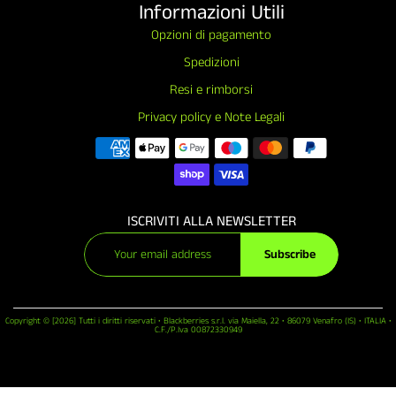
Informazioni Utili
Opzioni di pagamento
Spedizioni
Resi e rimborsi
Privacy policy e Note Legali
ISCRIVITI ALLA NEWSLETTER
Subscribe
Copyright © [2026] Tutti i diritti riservati • Blackberries s.r.l. via Maiella, 22 • 86079 Venafro (IS) • ITALIA •
C.F./P.Iva 00872330949