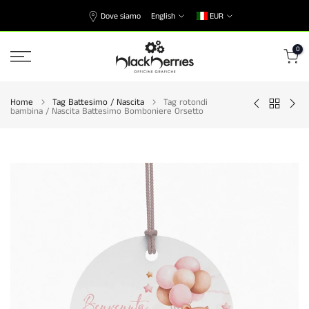
Skip
Dove siamo
English
EUR
to
content
0
Home
Tag Battesimo / Nascita
Tag rotondi
bambina / Nascita Battesimo Bomboniere Orsetto